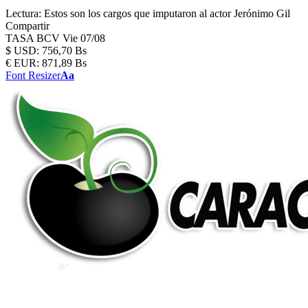
Lectura:
Estos son los cargos que imputaron al actor Jerónimo Gil
Compartir
TASA BCV
Vie 07/08
$
USD:
756,70 Bs
€
EUR:
871,89 Bs
Font Resizer
Aa