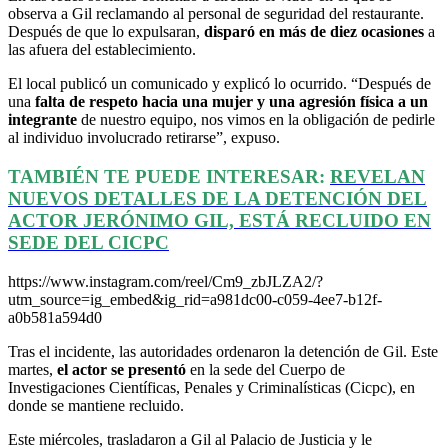
observa a Gil reclamando al personal de seguridad del restaurante.
Después de que lo expulsaran,
disparó en más de diez ocasiones
a
las afuera del establecimiento.
El local publicó un comunicado y explicó lo ocurrido. “Después de
una
falta de respeto hacia una mujer y una agresión física a un
integrante
de nuestro equipo, nos vimos en la obligación de pedirle
al individuo involucrado retirarse”, expuso.
TAMBIÉN TE PUEDE INTERESAR:
REVELAN
NUEVOS DETALLES DE LA DETENCIÓN DEL
ACTOR JERÓNIMO GIL, ESTÁ RECLUIDO EN
SEDE DEL CICPC
https://www.instagram.com/reel/Cm9_zbJLZA2/?
utm_source=ig_embed&ig_rid=a981dc00-c059-4ee7-b12f-
a0b581a594d0
Tras el incidente, las autoridades ordenaron la detención de Gil. Este
martes,
el actor se presentó
en la sede del Cuerpo de
Investigaciones Científicas, Penales y Criminalísticas (Cicpc), en
donde se mantiene recluido.
Este miércoles, trasladaron a Gil al Palacio de Justicia y le