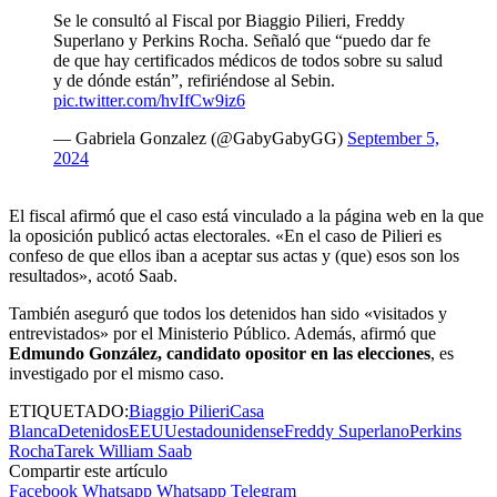
Se le consultó al Fiscal por Biaggio Pilieri, Freddy
Superlano y Perkins Rocha. Señaló que “puedo dar fe
de que hay certificados médicos de todos sobre su salud
y de dónde están”, refiriéndose al Sebin.
pic.twitter.com/hvIfCw9iz6
— Gabriela Gonzalez (@GabyGabyGG)
September 5,
2024
El fiscal afirmó que el caso está vinculado a la página web en la que
la oposición publicó actas electorales. «En el caso de Pilieri es
confeso de que ellos iban a aceptar sus actas y (que) esos son los
resultados», acotó Saab.
También aseguró que todos los detenidos han sido «visitados y
entrevistados» por el Ministerio Público. Además, afirmó que
Edmundo González, candidato opositor en las elecciones
, es
investigado por el mismo caso.
ETIQUETADO:
Biaggio Pilieri
Casa
Blanca
Detenidos
EEUU
estadounidense
Freddy Superlano
Perkins
Rocha
Tarek William Saab
Compartir este artículo
Facebook
Whatsapp
Whatsapp
Telegram