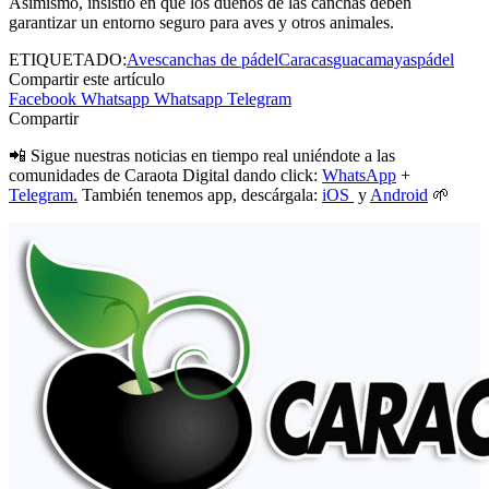
Asimismo, insistió en que los dueños de las canchas deben
garantizar un entorno seguro para aves y otros animales.
ETIQUETADO:
Aves
canchas de pádel
Caracas
guacamayas
pádel
Compartir este artículo
Facebook
Whatsapp
Whatsapp
Telegram
Compartir
📲 Sigue nuestras noticias en tiempo real uniéndote a las
comunidades de Caraota Digital dando click:
WhatsApp
+
Telegram.
También tenemos app, descárgala:
iOS
y
Android
🌱