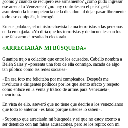
¿cómo y cuándo se recuperó ese armamento? ¿cómo pudo ingresar
ese arsenal a Venezuela? ¿no hay controles en el país? ¿está
asumiendo la incompetencia de la dictadura al dejar pasar libremente
todo ese equipo?», interrogó.
En sus palabras, el ministro chavista llama terroristas a las personas
en la embajada. «Yo diría que los terroristas y delincuentes son los
que falsearon el resultado electoral».
«ARRECIARÁN MI BÚSQUEDA»
Guanipa trajo a colación que entre los acusados, Cabello nombra a
Belén Salas y «presenta una foto de ella conmigo, sacada de algo
tan público como las redes sociales».
«En esa foto me felicitaba por mi cumpleaños. Después me
involucra a dirigentes políticos por los que siento afecto y respeto
como enlace en la venta y tráfico de armas para Venezuela»,
mencionó.
En vista de ello, aseveró que no tiene que decirle a los venezolanos
que todo lo anterior «es falso porque ustedes lo saben».
«Supongo que arreciarán mi búsqueda y sé que no estoy exento a
ser detenido con tan falsas acusaciones, pero se los repito: con mi