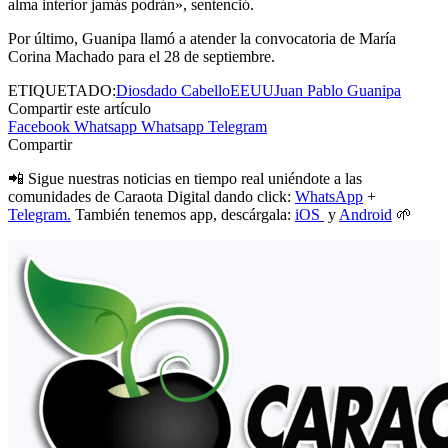
alma interior jamás podrán», sentenció.
Por último, Guanipa llamó a atender la convocatoria de María
Corina Machado para el 28 de septiembre.
ETIQUETADO:
Diosdado Cabello
EEUU
Juan Pablo Guanipa
Compartir este artículo
Facebook
Whatsapp
Whatsapp
Telegram
Compartir
📲 Sigue nuestras noticias en tiempo real uniéndote a las
comunidades de Caraota Digital dando click:
WhatsApp
+
Telegram.
También tenemos app, descárgala:
iOS
y
Android
🌱