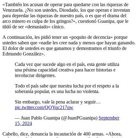
«También los acusan de operar para quedarse con las riquezas de
Venezuela. ¿No son ustedes, Diosdado, los que operan e inventan
para depredar las riquezas de nuestro país, o es que el drama del
arco minero es culpa de los gringos?», cuestionó Guanipa, que le
tildó de ser «demasiado» cínico.
A continuación, les pidió tener un «poquito de decencia» porque
ustedes saben que «nadie les cree nada y menos que hayan ganando.
El dolor de ustedes es que ganamos y demostramos el triunfo de
Edmundo González».
Cada vez que sucede algo en el país, esta gente utiliza
una pésima capacidad creativa para hacer historias e
involucrar dirigentes.
Todo el país sabe que nuestra lucha por el respeto a la
soberanía popular, es una lucha no violenta.
Sin embargo, vale la pena aclarar y seguir…
pic.twitter.com/QQYqc217qw
— Juan Pablo Guanipa (@JuanPGuanipa)
September
15, 2024
Cabello, dice, denuncia la incautación de 400 armas. «Ahora,