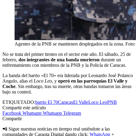
Agentes de la PNB se mantienen desplegados en la zona. Foto:
No se trata del primer tiroteo en el sector este año. El sábado, 25 de
febrero,
dos integrantes de una banda murieron
durante un
enfrentamiento con miembros de la PNB y la Policía de Caracas.
La banda del barrio «El 70» era liderada por Leonardo José Polanco
Angulo, alias el
Loco Leo
, y
operó en las parroquias El Valle y
Coche
. Sin embargo, tras su muerte, otras bandas tomaron las áreas
bajo su control.
ETIQUETADO:
barrio El 70
Caracas
El Valle
Loco Leo
PNB
Compartir este artículo
Facebook
Whatsapp
Whatsapp
Telegram
Compartir
📲 Sigue nuestras noticias en tiempo real uniéndote a las
comunidades de Caraota Digital dando click:
WhatsApp
+