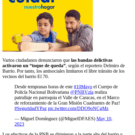
Varios ciudadanos denunciaron que
las bandas delictivas
activaron un “toque de queda”
, según el reportero Delmiro de
Barrio. Por tanto, los antisociales limitaron el libre tránsito de los
vecinos del barrio El 70.
Desde tempranas horas de este
#10Mayo
el Cuerpo de
Policía Nacional Bolivariana
@PNBVzla
realiza
patrullaje en parroquia el Valle de Caracas, en el Marco
de reforzamiento de la Gran Misión Cuadrantes de Paz!
#SeguridadYPaz
pic.twitter.com/DDO9oNCgMz
— Miguel Domínguez (@MiguelDFAES)
May 10,
2023
Los efectivos de la PNB se dirigieron a la parte alta del barrio y,