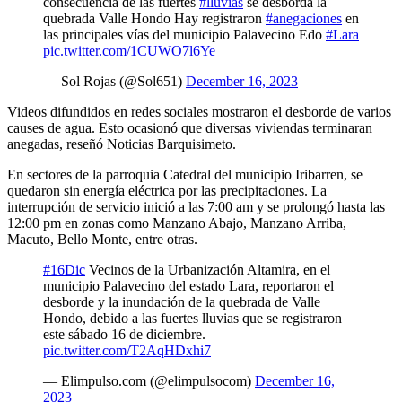
consecuencia de las fuertes
#lluvias
se desborda la
quebrada Valle Hondo Hay registraron
#anegaciones
en
las principales vías del municipio Palavecino Edo
#Lara
pic.twitter.com/1CUWO7l6Ye
— Sol Rojas (@Sol651)
December 16, 2023
Videos difundidos en redes sociales mostraron el desborde de varios
causes de agua. Esto ocasionó que diversas viviendas terminaran
anegadas, reseñó Noticias Barquisimeto.
En sectores de la parroquia Catedral del municipio Iribarren, se
quedaron sin energía eléctrica por las precipitaciones. La
interrupción de servicio inició a las 7:00 am y se prolongó hasta las
12:00 pm en zonas como Manzano Abajo, Manzano Arriba,
Macuto, Bello Monte, entre otras.
#16Dic
Vecinos de la Urbanización Altamira, en el
municipio Palavecino del estado Lara, reportaron el
desborde y la inundación de la quebrada de Valle
Hondo, debido a las fuertes lluvias que se registraron
este sábado 16 de diciembre.
pic.twitter.com/T2AqHDxhi7
— Elimpulso.com (@elimpulsocom)
December 16,
2023