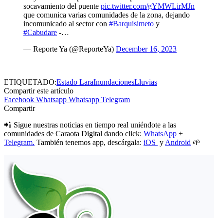
socavamiento del puente
pic.twitter.com/gYMWLirMJn
que comunica varias comunidades de la zona, dejando
incomunicado al sector con
#Barquisimeto
y
#Cabudare
-…
— Reporte Ya (@ReporteYa)
December 16, 2023
ETIQUETADO:
Estado Lara
Inundaciones
Lluvias
Compartir este artículo
Facebook
Whatsapp
Whatsapp
Telegram
Compartir
📲 Sigue nuestras noticias en tiempo real uniéndote a las
comunidades de Caraota Digital dando click:
WhatsApp
+
Telegram.
También tenemos app, descárgala:
iOS
y
Android
🌱