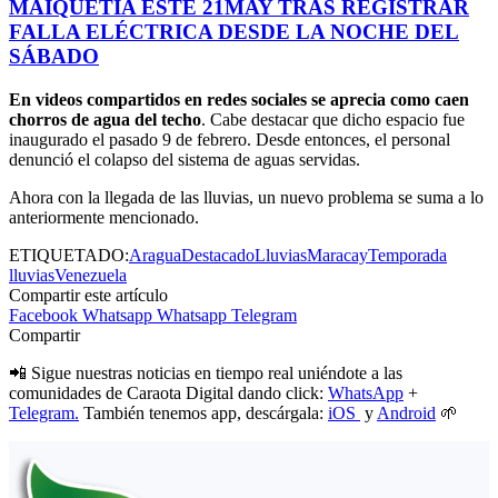
MAIQUETÍA ESTE 21MAY TRAS REGISTRAR
FALLA ELÉCTRICA DESDE LA NOCHE DEL
SÁBADO
En videos compartidos en redes sociales se aprecia como caen
chorros de agua del techo
. Cabe destacar que dicho espacio fue
inaugurado el pasado 9 de febrero. Desde entonces, el personal
denunció el colapso del sistema de aguas servidas.
Ahora con la llegada de las lluvias, un nuevo problema se suma a lo
anteriormente mencionado.
ETIQUETADO:
Aragua
Destacado
Lluvias
Maracay
Temporada
lluvias
Venezuela
Compartir este artículo
Facebook
Whatsapp
Whatsapp
Telegram
Compartir
📲 Sigue nuestras noticias en tiempo real uniéndote a las
comunidades de Caraota Digital dando click:
WhatsApp
+
Telegram.
También tenemos app, descárgala:
iOS
y
Android
🌱