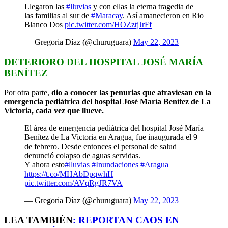
Llegaron las
#lluvias
y con ellas la eterna tragedia de
las familias al sur de
#Maracay
. Así amanecieron en Rio
Blanco Dos
pic.twitter.com/HOZztjJrFf
— Gregoria Díaz (@churuguara)
May 22, 2023
DETERIORO DEL HOSPITAL JOSÉ MARÍA
BENÍTEZ
Por otra parte,
dio a conocer las penurias que atraviesan en la
emergencia pediátrica del hospital José María Benítez de La
Victoria, cada vez que llueve.
El área de emergencia pediátrica del hospital José María
Benítez de La Victoria en Aragua, fue inaugurada el 9
de febrero. Desde entonces el personal de salud
denunció colapso de aguas servidas.
Y ahora esto
#lluvias
#Inundaciones
#Aragua
https://t.co/MHAbDpqwhH
pic.twitter.com/AVqRgJR7VA
— Gregoria Díaz (@churuguara)
May 22, 2023
LEA TAMBIÉN
:
REPORTAN CAOS EN