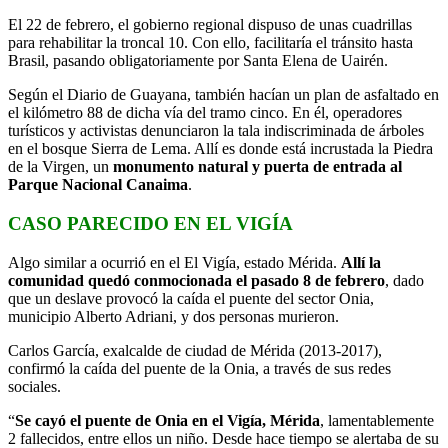
El 22 de febrero, el gobierno regional dispuso de unas cuadrillas
para rehabilitar la troncal 10. Con ello, facilitaría el tránsito hasta
Brasil, pasando obligatoriamente por Santa Elena de Uairén.
Según el Diario de Guayana, también hacían un plan de asfaltado en
el kilómetro 88 de dicha vía del tramo cinco. En él, operadores
turísticos y activistas denunciaron la tala indiscriminada de árboles
en el bosque Sierra de Lema. Allí es donde está incrustada la Piedra
de la Virgen, un
monumento natural y puerta de entrada al
Parque Nacional Canaima
.
CASO PARECIDO EN EL VIGÍA
Algo similar a ocurrió en el El Vigía, estado Mérida.
Allí la
comunidad quedó conmocionada el pasado 8 de febrero
, dado
que un deslave provocó la caída el puente del sector Onia,
municipio Alberto Adriani, y dos personas murieron.
Carlos García, exalcalde de ciudad de Mérida (2013-2017),
confirmó la caída del puente de la Onia, a través de sus redes
sociales.
“
Se cayó el puente de Onia en el Vigía, Mérida
, lamentablemente
2 fallecidos, entre ellos un niño. Desde hace tiempo se alertaba de su