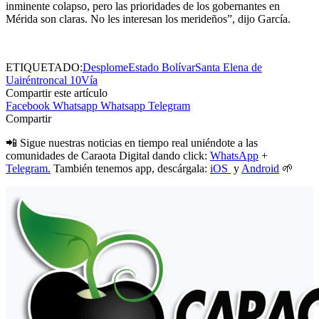
inminente colapso, pero las prioridades de los gobernantes en
Mérida son claras. No les interesan los merideños”, dijo García.
ETIQUETADO:
Desplome
Estado Bolívar
Santa Elena de
Uairén
troncal 10
Vía
Compartir este artículo
Facebook
Whatsapp
Whatsapp
Telegram
Compartir
📲 Sigue nuestras noticias en tiempo real uniéndote a las
comunidades de Caraota Digital dando click:
WhatsApp
+
Telegram.
También tenemos app, descárgala:
iOS
y
Android
🌱