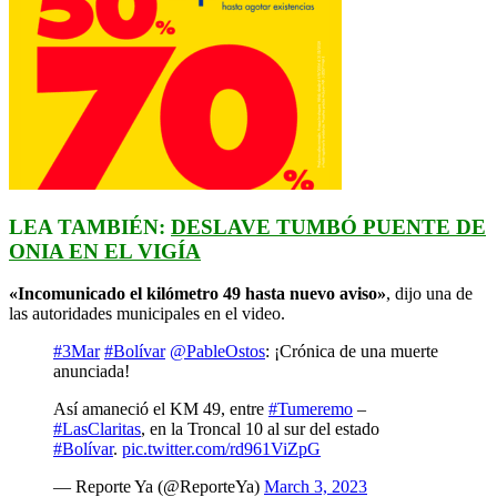
LEA TAMBIÉN:
DESLAVE TUMBÓ PUENTE DE
ONIA EN EL VIGÍA
«Incomunicado el kilómetro 49 hasta nuevo aviso»
, dijo una de
las autoridades municipales en el video.
#3Mar
#Bolívar
@PableOstos
: ¡Crónica de una muerte
anunciada!
Así amaneció el KM 49, entre
#Tumeremo
–
#LasClaritas
, en la Troncal 10 al sur del estado
#Bolívar
.
pic.twitter.com/rd961ViZpG
— Reporte Ya (@ReporteYa)
March 3, 2023