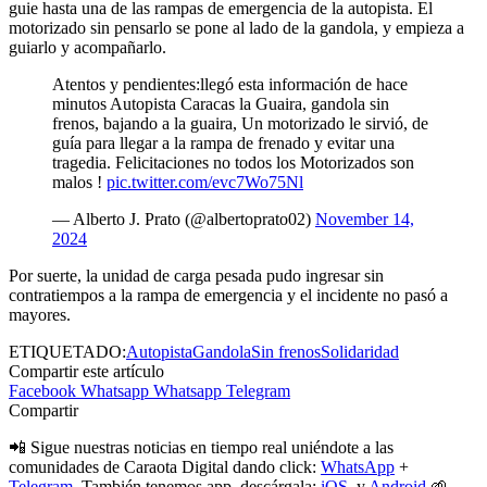
guie hasta una de las rampas de emergencia de la autopista. El
motorizado sin pensarlo se pone al lado de la gandola, y empieza a
guiarlo y acompañarlo.
Atentos y pendientes:llegó esta información de hace
minutos Autopista Caracas la Guaira, gandola sin
frenos, bajando a la guaira, Un motorizado le sirvió, de
guía para llegar a la rampa de frenado y evitar una
tragedia. Felicitaciones no todos los Motorizados son
malos !
pic.twitter.com/evc7Wo75Nl
— Alberto J. Prato (@albertoprato02)
November 14,
2024
Por suerte, la unidad de carga pesada pudo ingresar sin
contratiempos a la rampa de emergencia y el incidente no pasó a
mayores.
ETIQUETADO:
Autopista
Gandola
Sin frenos
Solidaridad
Compartir este artículo
Facebook
Whatsapp
Whatsapp
Telegram
Compartir
📲 Sigue nuestras noticias en tiempo real uniéndote a las
comunidades de Caraota Digital dando click:
WhatsApp
+
Telegram.
También tenemos app, descárgala:
iOS
y
Android
🌱