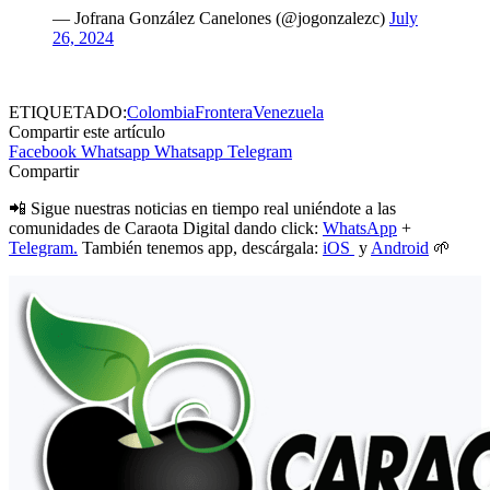
— Jofrana González Canelones (@jogonzalezc)
July
26, 2024
ETIQUETADO:
Colombia
Frontera
Venezuela
Compartir este artículo
Facebook
Whatsapp
Whatsapp
Telegram
Compartir
📲 Sigue nuestras noticias en tiempo real uniéndote a las
comunidades de Caraota Digital dando click:
WhatsApp
+
Telegram.
También tenemos app, descárgala:
iOS
y
Android
🌱