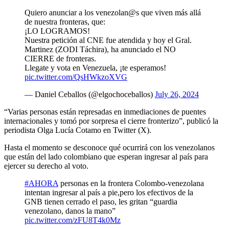
Quiero anunciar a los venezolan@s que viven más allá
de nuestra fronteras, que:
¡LO LOGRAMOS!
Nuestra petición al CNE fue atendida y hoy el Gral.
Martinez (ZODI Táchira), ha anunciado el NO
CIERRE de fronteras.
Llegate y vota en Venezuela, ¡te esperamos!
pic.twitter.com/QsHWkzoXVG
— Daniel Ceballos (@elgochoceballos)
July 26, 2024
“Varias personas están represadas en inmediaciones de puentes
internacionales y tomó por sorpresa el cierre fronterizo”, publicó la
periodista Olga Lucía Cotamo en Twitter (X).
Hasta el momento se desconoce qué ocurrirá con los venezolanos
que están del lado colombiano que esperan ingresar al país para
ejercer su derecho al voto.
#AHORA
personas en la frontera Colombo-venezolana
intentan ingresar al país a pie,pero los efectivos de la
GNB tienen cerrado el paso, les gritan “guardia
venezolano, danos la mano”
pic.twitter.com/zFU8T4k0Mz