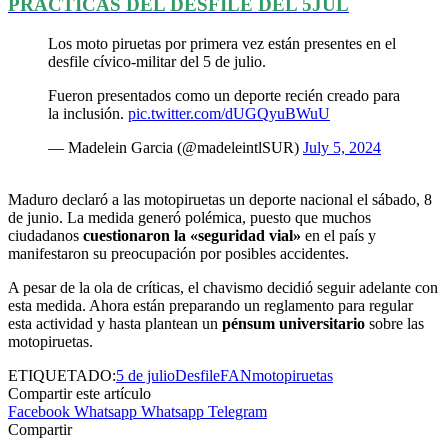
PRÁCTICAS DEL DESFILE DEL 5JUL
Los moto piruetas por primera vez están presentes en el
desfile cívico-militar del 5 de julio.
Fueron presentados como un deporte recién creado para
la inclusión.
pic.twitter.com/dUGQyuBWuU
— Madelein Garcia (@madeleintlSUR)
July 5, 2024
Maduro declaró a las motopiruetas un deporte nacional el sábado, 8
de junio. La medida generó polémica, puesto que muchos
ciudadanos
cuestionaron la «seguridad vial»
en el país y
manifestaron su preocupación por posibles accidentes.
A pesar de la ola de críticas, el chavismo decidió seguir adelante con
esta medida. Ahora están preparando un reglamento para regular
esta actividad y hasta plantean un
pénsum universitario
sobre las
motopiruetas.
ETIQUETADO:
5 de julio
Desfile
FAN
motopiruetas
Compartir este artículo
Facebook
Whatsapp
Whatsapp
Telegram
Compartir