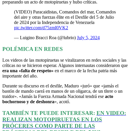
preparando un acto de motopiruetas y hubo críticas.
(VIDEO) Paracaidistas, Comandos del mar, Comandos
del aire y otras fuerzas élite en el Desfile del 5 de Julio
de 2024 por la Independencia de Venezuela
pic.twitter.com/d75zmI0VK2
— Luigino Bracci Roa (@lubrio)
July 5, 2024
POLÉMICA EN REDES
Los videos de las motopiruetas se viralizaron en redes sociales y las
críticas no se hicieron esperar. Algunos internautas consideraron que
era una «falta de respeto»
en el marco de la fecha patria más
importante del año.
Durante su discurso en el desfile, Maduro «juró» que «jamás el
bastón de mando caerá en manos de un oligarca, de un títere o un
traidor». «Jamás la Fuerza Armada Nacional tendrá ese
acto
bochornoso y de deshonra
», acotó.
TAMBIÉN TE PUEDE INTERESAR:
EN VIDEO:
REALIZAN MOTOPIRUETAS EN LOS
PRÓCERES COMO PARTE DE LAS