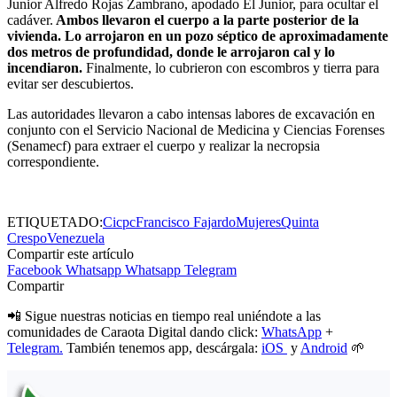
Junior Alfredo Rojas Zambrano, apodado El Junior, para ocultar el
cadáver.
Ambos llevaron el cuerpo a la parte posterior de la
vivienda. Lo arrojaron en un pozo séptico de aproximadamente
dos metros de profundidad, donde le arrojaron cal y lo
incendiaron.
Finalmente, lo cubrieron con escombros y tierra para
evitar ser descubiertos.
Las autoridades llevaron a cabo intensas labores de excavación en
conjunto con el Servicio Nacional de Medicina y Ciencias Forenses
(Senamecf) para extraer el cuerpo y realizar la necropsia
correspondiente.
ETIQUETADO:
Cicpc
Francisco Fajardo
Mujeres
Quinta
Crespo
Venezuela
Compartir este artículo
Facebook
Whatsapp
Whatsapp
Telegram
Compartir
📲 Sigue nuestras noticias en tiempo real uniéndote a las
comunidades de Caraota Digital dando click:
WhatsApp
+
Telegram.
También tenemos app, descárgala:
iOS
y
Android
🌱