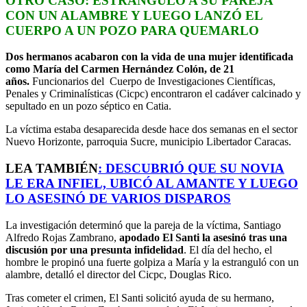
OTRO CASO: ESTRANGULÓ A SU PAREJA
CON
UN ALAMBRE Y LUEGO LANZÓ EL
CUERPO A UN POZO PARA QUEMARLO
Dos hermanos acabaron con la vida de una mujer identificada
como María del Carmen Hernández Colón, de 21
años.
Funcionarios del Cuerpo de Investigaciones Científicas,
Penales y Criminalísticas (Cicpc) encontraron el cadáver calcinado y
sepultado en un pozo séptico en Catia.
La víctima estaba desaparecida desde hace dos semanas en el sector
Nuevo Horizonte, parroquia Sucre, municipio Libertador Caracas.
LEA TAMBIÉN
:
DESCUBRIÓ QUE SU NOVIA
LE ERA INFIEL, UBICÓ AL AMANTE Y LUEGO
LO ASESINÓ DE VARIOS DISPAROS
La investigación determinó que la pareja de la víctima, Santiago
Alfredo Rojas Zambrano,
apodado El Santi la asesinó tras una
discusión por una presunta infidelidad
. El día del hecho, el
hombre le propinó una fuerte golpiza a María y la estranguló con un
alambre, detalló el director del Cicpc, Douglas Rico.
Tras cometer el crimen, El Santi solicitó ayuda de su hermano,