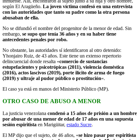
inmueble. Allí, encontraron al sujeto junto a su hija y otro hombre,
según El Aragüeño.
La joven víctima confesó en una entrevista
con las autoridades que tanto su padre como la otra persona
abusaban de ella.
No se difundió el nombre del progenitor de la menor de edad. Sin
embargo,
se supo que tenía 36 años y en su haber tiene
antecedentes penales por robo.
No obstante, las autoridades sí identificaron al otro detenido:
Yhonjairo Ruiz, de 43 años. Este tiene un extenso repertorio
delincuencial donde resalta «
comercio de sustancias
estupefacientes y psicotrópicas (2011), violencia doméstica
(2016), actos lascivos (2019), porte ilícito de arma de fuego
(2019) y ultraje al pudor público o prostitución
«.
El caso ya está en manos del Ministerio Público (MP).
OTRO CASO DE ABUSO A MENOR
La justicia venezolana
condenó a 15 años de prisión a un hombre
por abusar de una menor de edad de 17 años en una supuesta
sesión espiritista
en Marigüitar,
estado Sucre
.
El MP dijo que el sujeto, de 46 años, «
se hizo pasar por espiritista