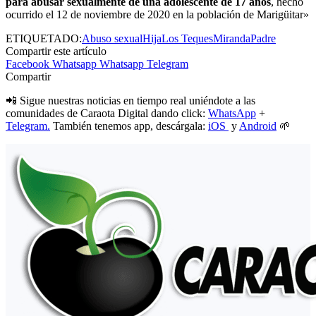
para abusar sexualmente de una adolescente de 17 años
, hecho
ocurrido el 12 de noviembre de 2020 en la población de Marigüitar»
ETIQUETADO:
Abuso sexual
Hija
Los Teques
Miranda
Padre
Compartir este artículo
Facebook
Whatsapp
Whatsapp
Telegram
Compartir
📲 Sigue nuestras noticias en tiempo real uniéndote a las
comunidades de Caraota Digital dando click:
WhatsApp
+
Telegram.
También tenemos app, descárgala:
iOS
y
Android
🌱