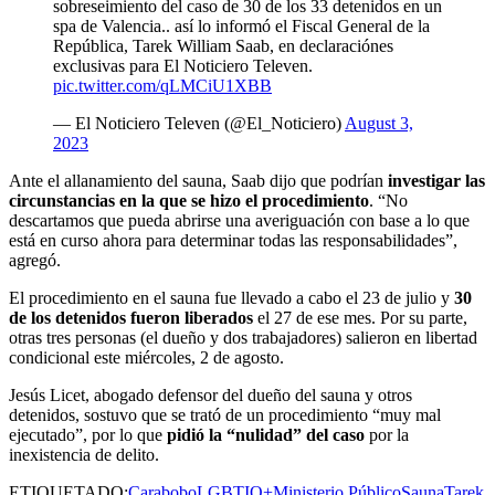
sobreseimiento del caso de 30 de los 33 detenidos en un
spa de Valencia.. así lo informó el Fiscal General de la
República, Tarek William Saab, en declaraciónes
exclusivas para El Noticiero Televen.
pic.twitter.com/qLMCiU1XBB
— El Noticiero Televen (@El_Noticiero)
August 3,
2023
Ante el allanamiento del sauna, Saab dijo que podrían
investigar las
circunstancias en la que se hizo el procedimiento
. “No
descartamos que pueda abrirse una averiguación con base a lo que
está en curso ahora para determinar todas las responsabilidades”,
agregó.
El procedimiento en el sauna fue llevado a cabo el 23 de julio y
30
de los detenidos fueron liberados
el 27 de ese mes. Por su parte,
otras tres personas (el dueño y dos trabajadores) salieron en libertad
condicional este miércoles, 2 de agosto.
Jesús Licet, abogado defensor del dueño del sauna y otros
detenidos, sostuvo que se trató de un procedimiento “muy mal
ejecutado”, por lo que
pidió la “nulidad” del caso
por la
inexistencia de delito.
ETIQUETADO:
Carabobo
LGBTIQ+
Ministerio Público
Sauna
Tarek