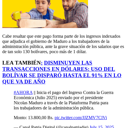
Cabe resaltar que este pago forma parte de los ingresos indexados
que adjudica el gobierno de Maduro a los trabajadores de la
administración pública, ante la grave situación de los salarios que es
de tan solo 130 bolívares, poco más de 1 dólar.
LEA TAMBIÉN
:
DISMINUYEN LAS
TRANSACCIONES EN DÓLARES: USO DEL
BOLÍVAR SE DISPARÓ HASTA EL 91% EN LO
QUE VA DE AÑO
#AHORA
|| Inicia el pago del Ingreso Contra la Guerra
Económica (Julio 2025) enviado por el presidente
Nicolas Maduro a través de la Plataforma Patria para
los trabajadores de la administración pública.
Monto: 13.800,00 Bs.
pic.twitter.com/JJZMV7ClVi
— Canal Patria Digital (@canalpatriadig)
July 15, 2025