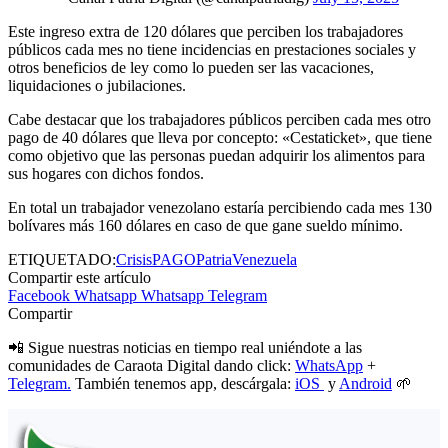
Este ingreso extra de 120 dólares que perciben los trabajadores
públicos cada mes no tiene incidencias en prestaciones sociales y
otros beneficios de ley como lo pueden ser las vacaciones,
liquidaciones o jubilaciones.
Cabe destacar que los trabajadores públicos perciben cada mes otro
pago de 40 dólares que lleva por concepto: «Cestaticket», que tiene
como objetivo que las personas puedan adquirir los alimentos para
sus hogares con dichos fondos.
En total un trabajador venezolano estaría percibiendo cada mes 130
bolívares más 160 dólares en caso de que gane sueldo mínimo.
ETIQUETADO:
Crisis
PAGO
Patria
Venezuela
Compartir este artículo
Facebook
Whatsapp
Whatsapp
Telegram
Compartir
📲 Sigue nuestras noticias en tiempo real uniéndote a las
comunidades de Caraota Digital dando click:
WhatsApp
+
Telegram.
También tenemos app, descárgala:
iOS
y
Android
🌱