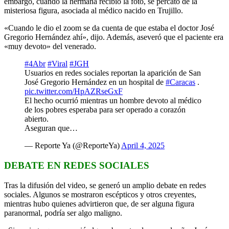
embargo, cuando la hermana recibió la foto, se percató de la
misteriosa figura, asociada al médico nacido en Trujillo.
«Cuando le dio el zoom se da cuenta de que estaba el doctor José
Gregorio Hernández ahí», dijo. Además, aseveró que el paciente era
«muy devoto» del venerado.
#4Abr
#Viral
#JGH
Usuarios en redes sociales reportan la aparición de San
José Gregorio Hernández en un hospital de
#Caracas
.
pic.twitter.com/HpAZRseGxF
El hecho ocurrió mientras un hombre devoto al médico
de los pobres esperaba para ser operado a corazón
abierto.
Aseguran que…
— Reporte Ya (@ReporteYa)
April 4, 2025
DEBATE EN REDES SOCIALES
Tras la difusión del video, se generó un amplio debate en redes
sociales. Algunos se mostraron escépticos y otros creyentes,
mientras hubo quienes advirtieron que, de ser alguna figura
paranormal, podría ser algo maligno.