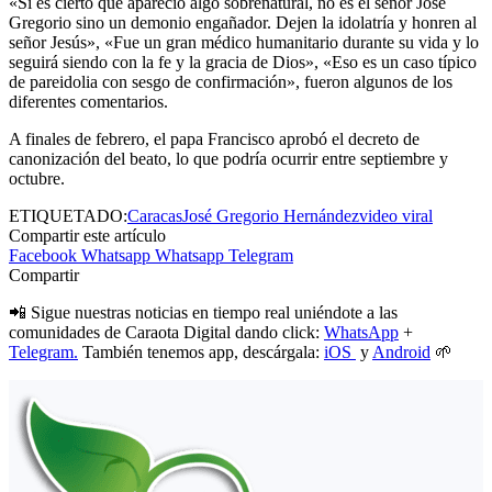
«Si es cierto que apareció algo sobrenatural, no es el señor José
Gregorio sino un demonio engañador. Dejen la idolatría y honren al
señor Jesús», «Fue un gran médico humanitario durante su vida y lo
seguirá siendo con la fe y la gracia de Dios», «Eso es un caso típico
de pareidolia con sesgo de confirmación», fueron algunos de los
diferentes comentarios.
A finales de febrero, el papa Francisco aprobó el decreto de
canonización del beato, lo que podría ocurrir entre septiembre y
octubre.
ETIQUETADO:
Caracas
José Gregorio Hernández
video viral
Compartir este artículo
Facebook
Whatsapp
Whatsapp
Telegram
Compartir
📲 Sigue nuestras noticias en tiempo real uniéndote a las
comunidades de Caraota Digital dando click:
WhatsApp
+
Telegram.
También tenemos app, descárgala:
iOS
y
Android
🌱