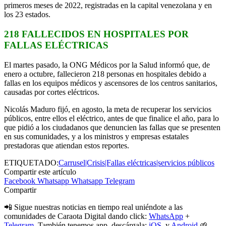
primeros meses de 2022, registradas en la capital venezolana y en
los 23 estados.
218 FALLECIDOS EN HOSPITALES POR
FALLAS ELÉCTRICAS
El martes pasado, la ONG Médicos por la Salud informó que, de
enero a octubre, fallecieron 218 personas en hospitales debido a
fallas en los equipos médicos y ascensores de los centros sanitarios,
causadas por cortes eléctricos.
Nicolás Maduro fijó, en agosto, la meta de recuperar los servicios
públicos, entre ellos el eléctrico, antes de que finalice el año, para lo
que pidió a los ciudadanos que denuncien las fallas que se presenten
en sus comunidades, y a los ministros y empresas estatales
prestadoras que atiendan estos reportes.
ETIQUETADO:
Carrusel|Crisis|Fallas eléctricas|servicios públicos
Compartir este artículo
Facebook
Whatsapp
Whatsapp
Telegram
Compartir
📲 Sigue nuestras noticias en tiempo real uniéndote a las
comunidades de Caraota Digital dando click:
WhatsApp
+
Telegram.
También tenemos app, descárgala:
iOS
y
Android
🌱