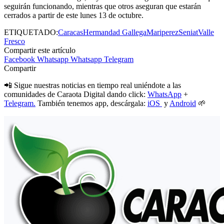
seguirán funcionando, mientras que otros aseguran que estarán
cerrados a partir de este lunes 13 de octubre.
ETIQUETADO:
Caracas
Hermandad Gallega
Mariperez
Seniat
Valle
Fresco
Compartir este artículo
Facebook
Whatsapp
Whatsapp
Telegram
Compartir
📲 Sigue nuestras noticias en tiempo real uniéndote a las
comunidades de Caraota Digital dando click:
WhatsApp
+
Telegram.
También tenemos app, descárgala:
iOS
y
Android
🌱