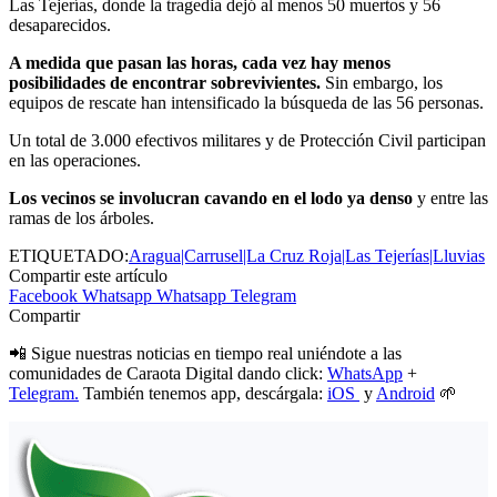
Las Tejerías, donde la tragedia dejó al menos 50 muertos y 56
desaparecidos.
A medida que pasan las horas, cada vez hay menos
posibilidades de encontrar sobrevivientes.
Sin embargo, los
equipos de rescate han intensificado la búsqueda de las 56 personas.
Un total de 3.000 efectivos militares y de Protección Civil participan
en las operaciones.
Los vecinos se involucran cavando en el lodo ya denso
y entre las
ramas de los árboles.
ETIQUETADO:
Aragua|Carrusel|La Cruz Roja|Las Tejerías|Lluvias
Compartir este artículo
Facebook
Whatsapp
Whatsapp
Telegram
Compartir
📲 Sigue nuestras noticias en tiempo real uniéndote a las
comunidades de Caraota Digital dando click:
WhatsApp
+
Telegram.
También tenemos app, descárgala:
iOS
y
Android
🌱