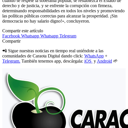
cuando se respete la soberanía popular, se restablezca el Estado de
derecho y de justicia, y se enfrente la corrupción con firmeza,
determinando responsabilidades en todos los niveles y promoviendo
las políticas públicas correctas para alcanzar la prosperidad. ¡Sin
democracia no hay salario digno!», concluyeron.
Compartir este artículo
Facebook
Whatsapp
Whatsapp
Telegram
Compartir
📲 Sigue nuestras noticias en tiempo real uniéndote a las
comunidades de Caraota Digital dando click:
WhatsApp
+
Telegram.
También tenemos app, descárgala:
iOS
y
Android
🌱