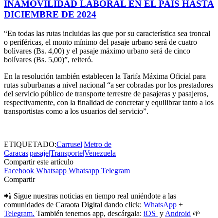
INAMOVILIDAD LABORAL EN EL PAÍS HASTA
DICIEMBRE DE 2024
“En todas las rutas incluidas las que por su característica sea troncal
o periféricas, el monto mínimo del pasaje urbano será de cuatro
bolívares (Bs. 4,00) y el pasaje máximo urbano será de cinco
bolívares (Bs. 5,00)”, reiteró.
En la resolución también establecen la Tarifa Máxima Oficial para
rutas suburbanas a nivel nacional “a ser cobradas por los prestadores
del servicio público de transporte terrestre de pasajeras y pasajeros,
respectivamente, con la finalidad de concretar y equilibrar tanto a los
transportistas como a los usuarios del servicio”.
ETIQUETADO:
Carrusel|Metro de
Caracas|pasaje|Transporte|Venezuela
Compartir este artículo
Facebook
Whatsapp
Whatsapp
Telegram
Compartir
📲 Sigue nuestras noticias en tiempo real uniéndote a las
comunidades de Caraota Digital dando click:
WhatsApp
+
Telegram.
También tenemos app, descárgala:
iOS
y
Android
🌱