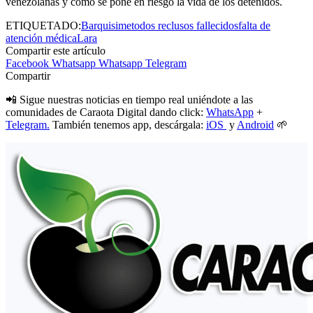
venezolanas y como se pone en riesgo la vida de los detenidos.
ETIQUETADO:
Barquisimeto
dos reclusos fallecidos
falta de
atención médica
Lara
Compartir este artículo
Facebook
Whatsapp
Whatsapp
Telegram
Compartir
📲 Sigue nuestras noticias en tiempo real uniéndote a las
comunidades de Caraota Digital dando click:
WhatsApp
+
Telegram.
También tenemos app, descárgala:
iOS
y
Android
🌱