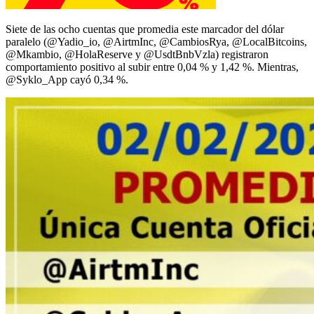
Siete de las ocho cuentas que promedia este marcador del dólar
paralelo (@Yadio_io, @AirtmInc, @CambiosRya, @LocalBitcoins,
@Mkambio, @HolaReserve y @UsdtBnbVzla) registraron
comportamiento positivo al subir entre 0,04 % y 1,42 %. Mientras,
@Syklo_App cayó 0,34 %.