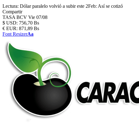
Lectura:
Dólar paralelo volvió a subir este 2Feb: Así se cotizó
Compartir
TASA BCV
Vie 07/08
$
USD:
756,70 Bs
€
EUR:
871,89 Bs
Font Resizer
Aa