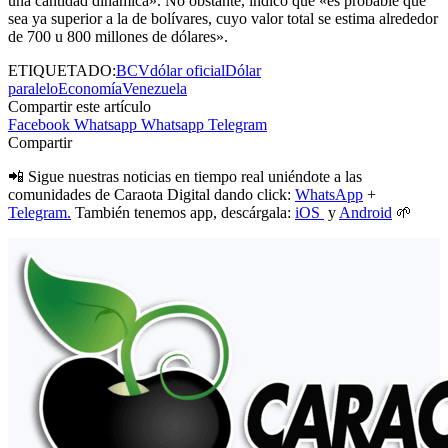
una cantidad dinámica». No obstante, indicó que «es probable que
sea ya superior a la de bolívares, cuyo valor total se estima alrededor
de 700 u 800 millones de dólares».
ETIQUETADO:
BCV
dólar oficial
Dólar
paralelo
Economía
Venezuela
Compartir este artículo
Facebook
Whatsapp
Whatsapp
Telegram
Compartir
📲 Sigue nuestras noticias en tiempo real uniéndote a las
comunidades de Caraota Digital dando click:
WhatsApp
+
Telegram.
También tenemos app, descárgala:
iOS
y
Android
🌱