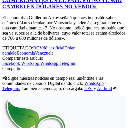
COMERCIANTES EN EL PAÍS: «SI NO TENGO
CAMBIO EN DÓLARES NO VENDO»
El economista Guillermo Arcay señaló que «es imposible saber
cuántos dólares circulan por Venezuela y, además, seguramente es
una cantidad dinámica»7. No obstante, indicó que «es probable que
sea ya superior a la de bolívares, cuyo valor total se estima alrededor
de 700 u 800 millones de dólares».
ETIQUETADO:
BCV
dólar oficial
Dólar
paralelo
Economía
Venezuela
Compartir este artículo
Facebook
Whatsapp
Whatsapp
Telegram
Compartir
📲 Sigue nuestras noticias en tiempo real uniéndote a las
comunidades de Caraota Digital dando click:
WhatsApp
+
Telegram.
También tenemos app, descárgala:
iOS
y
Android
🌱