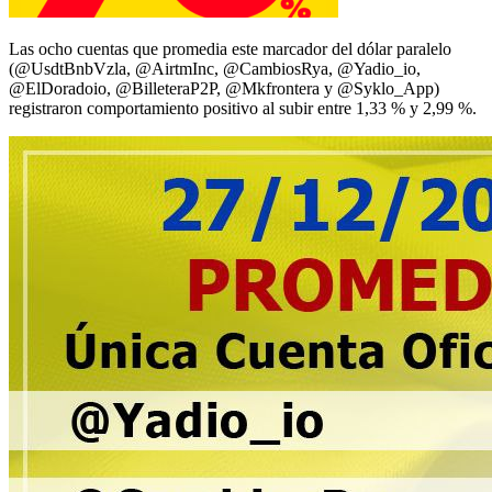
Las ocho cuentas que promedia este marcador del dólar paralelo
(@UsdtBnbVzla, @AirtmInc, @CambiosRya, @Yadio_io,
@ElDoradoio, @BilleteraP2P, @Mkfrontera y @Syklo_App)
registraron comportamiento positivo al subir entre 1,33 % y 2,99 %.