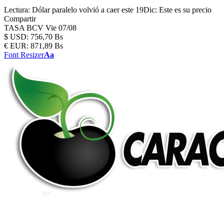
Lectura:
Dólar paralelo volvió a caer este 19Dic: Este es su precio
Compartir
TASA BCV
Vie 07/08
$
USD:
756,70 Bs
€
EUR:
871,89 Bs
Font Resizer
Aa