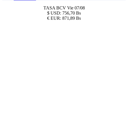
TASA BCV
Vie 07/08
$
USD:
756,70 Bs
€
EUR:
871,89 Bs