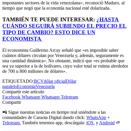
importantes sectores de la vida venezolana», reconoció Maduro, al
tiempo que negó que la economía nacional esté dolarizada.
TAMBIÉN TE PUEDE INTERESAR:
¿HASTA
CUÁNDO SEGUIRÁ SUBIENDO EL PRECIO EL
TIPO DE CAMBIO? ESTO DICE UN
ECONOMISTA
El economista Guillermo Arcay señaló que «es imposible saber
cuántos dólares circulan por Venezuela y, además, seguramente es
una cantidad dinámica». No obstante, indicó que «es probable que
sea ya superior a la de bolívares, cuyo valor total se estima alrededor
de 700 u 800 millones de dólares».
ETIQUETADO:
BCV
dólar oficial
Dólar
paralelo
Economía
Venezuela
Compartir este artículo
Facebook
Whatsapp
Whatsapp
Telegram
Compartir
📲 Sigue nuestras noticias en tiempo real uniéndote a las
comunidades de Caraota Digital dando click:
WhatsApp
+
Telegram.
También tenemos app, descárgala:
iOS
y
Android
🌱