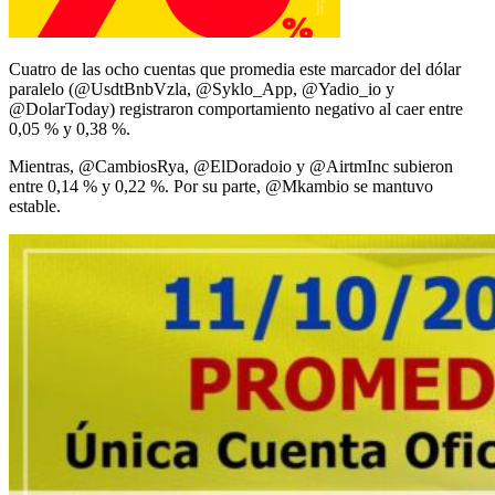
Cuatro de las ocho cuentas que promedia este marcador del dólar
paralelo (@UsdtBnbVzla, @Syklo_App, @Yadio_io y
@DolarToday) registraron comportamiento negativo al caer entre
0,05 % y 0,38 %.
Mientras, @CambiosRya, @ElDoradoio y @AirtmInc subieron
entre 0,14 % y 0,22 %. Por su parte, @Mkambio se mantuvo
estable.