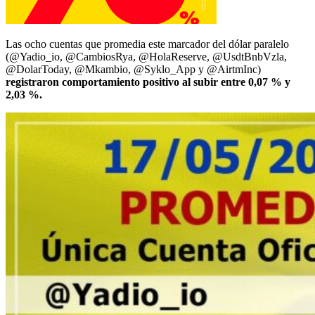
Las ocho cuentas que promedia este marcador del dólar paralelo
(@Yadio_io, @CambiosRya, @HolaReserve, @UsdtBnbVzla,
@DolarToday, @Mkambio, @Syklo_App y @AirtmInc)
registraron comportamiento positivo al subir entre 0,07 % y
2,03 %.