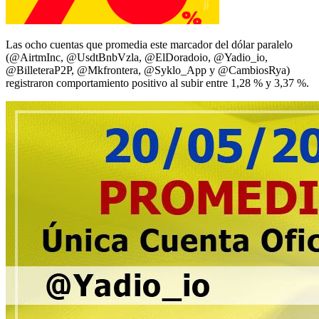
Las ocho cuentas que promedia este marcador del dólar paralelo
(@AirtmInc, @UsdtBnbVzla, @ElDoradoio, @Yadio_io,
@BilleteraP2P, @Mkfrontera, @Syklo_App y @CambiosRya)
registraron comportamiento positivo al subir entre 1,28 % y 3,37 %.