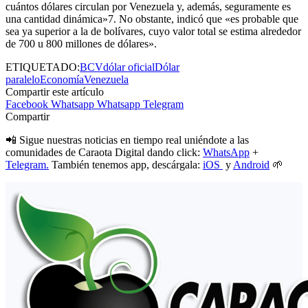
cuántos dólares circulan por Venezuela y, además, seguramente es
una cantidad dinámica»7. No obstante, indicó que «es probable que
sea ya superior a la de bolívares, cuyo valor total se estima alrededor
de 700 u 800 millones de dólares».
ETIQUETADO:
BCV
dólar oficial
Dólar
paralelo
Economía
Venezuela
Compartir este artículo
Facebook
Whatsapp
Whatsapp
Telegram
Compartir
📲 Sigue nuestras noticias en tiempo real uniéndote a las
comunidades de Caraota Digital dando click:
WhatsApp
+
Telegram.
También tenemos app, descárgala:
iOS
y
Android
🌱