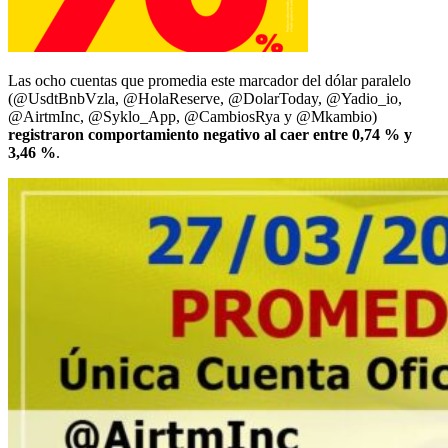
Las ocho cuentas que promedia este marcador del dólar paralelo
(@UsdtBnbVzla, @HolaReserve, @DolarToday, @Yadio_io,
@AirtmInc, @Syklo_App, @CambiosRya y @Mkambio)
registraron comportamiento negativo al caer entre 0,74 % y
3,46 %
.