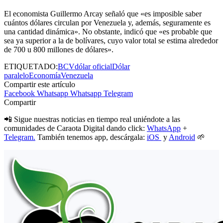
El economista Guillermo Arcay señaló que «es imposible saber
cuántos dólares circulan por Venezuela y, además, seguramente es
una cantidad dinámica». No obstante, indicó que «es probable que
sea ya superior a la de bolívares, cuyo valor total se estima alrededor
de 700 u 800 millones de dólares».
ETIQUETADO:
BCV
dólar oficial
Dólar
paralelo
Economía
Venezuela
Compartir este artículo
Facebook
Whatsapp
Whatsapp
Telegram
Compartir
📲 Sigue nuestras noticias en tiempo real uniéndote a las
comunidades de Caraota Digital dando click:
WhatsApp
+
Telegram.
También tenemos app, descárgala:
iOS
y
Android
🌱