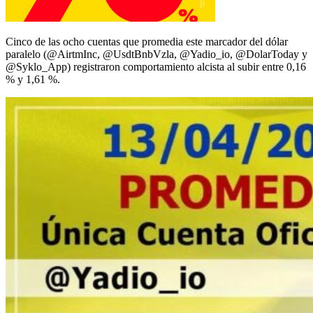
Cinco de las ocho cuentas que promedia este marcador del dólar
paralelo (@AirtmInc, @UsdtBnbVzla, @Yadio_io, @DolarToday y
@Syklo_App) registraron comportamiento alcista al subir entre 0,16
% y 1,61 %.