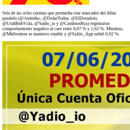
Seis de las ocho cuentas que promedia este marcador del dólar
paralelo (@AirtmInc, @DolarToday, @ElDoradoio,
@UsdtBnbVzla, @Yadio_io y @CambiosRya) registraron
comportamiento negativo al caer entre 0,07 % y 1,62 %. Mientras,
@Mkfrontera se mantuvo estable y @Syklo_App subió 0,92 %.