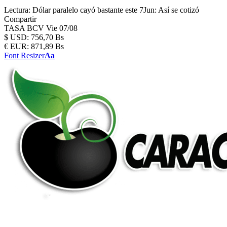
Lectura:
Dólar paralelo cayó bastante este 7Jun: Así se cotizó
Compartir
TASA BCV
Vie 07/08
$
USD:
756,70 Bs
€
EUR:
871,89 Bs
Font Resizer
Aa