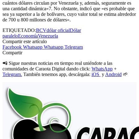
cuántos dólares circulan por Venezuela y, además, seguramente es
una cantidad dinámica»7. No obstante, indicó que «es probable que
sea ya superior a la de bolívares, cuyo valor total se estima alrededor
de 700 u 800 millones de dólares».
ETIQUETADO:
BCV
dólar oficial
Dólar
paralelo
Economía
Venezuela
Compartir este artículo
Facebook
Whatsapp
Whatsapp
Telegram
Compartir
📲 Sigue nuestras noticias en tiempo real uniéndote a las
comunidades de Caraota Digital dando click:
WhatsApp
+
Telegram.
También tenemos app, descárgala:
iOS
y
Android
🌱