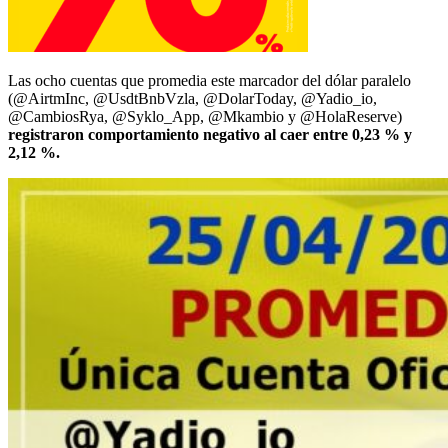
Las ocho cuentas que promedia este marcador del dólar paralelo
(@AirtmInc, @UsdtBnbVzla, @DolarToday, @Yadio_io,
@CambiosRya, @Syklo_App, @Mkambio y @HolaReserve)
registraron comportamiento negativo al caer entre 0,23 % y
2,12 %.