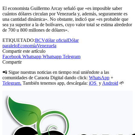
El economista Guillermo Arcay señaló que «es imposible saber
cuántos dólares circulan por Venezuela y, además, seguramente es
una cantidad dinámica». No obstante, indicó que «es probable que
sea ya superior a la de bolívares, cuyo valor total se estima alrededor
de 700 u 800 millones de dólares».
ETIQUETADO:
BCV
dólar oficial
Dólar
paralelo
Economía
Venezuela
Compartir este artículo
Facebook
Whatsapp
Whatsapp
Telegram
Compartir
📲 Sigue nuestras noticias en tiempo real uniéndote a las
comunidades de Caraota Digital dando click:
WhatsApp
+
Telegram.
También tenemos app, descárgala:
iOS
y
Android
🌱