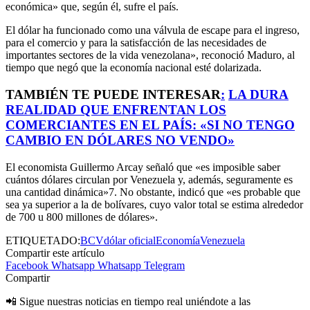
económica» que, según él, sufre el país.
El dólar ha funcionado como una válvula de escape para el ingreso,
para el comercio y para la satisfacción de las necesidades de
importantes sectores de la vida venezolana», reconoció Maduro, al
tiempo que negó que la economía nacional esté dolarizada.
TAMBIÉN TE PUEDE INTERESAR
:
LA DURA
REALIDAD QUE ENFRENTAN LOS
COMERCIANTES EN EL PAÍS: «SI NO TENGO
CAMBIO EN DÓLARES NO VENDO»
El economista Guillermo Arcay señaló que «es imposible saber
cuántos dólares circulan por Venezuela y, además, seguramente es
una cantidad dinámica»7. No obstante, indicó que «es probable que
sea ya superior a la de bolívares, cuyo valor total se estima alrededor
de 700 u 800 millones de dólares».
ETIQUETADO:
BCV
dólar oficial
Economía
Venezuela
Compartir este artículo
Facebook
Whatsapp
Whatsapp
Telegram
Compartir
📲 Sigue nuestras noticias en tiempo real uniéndote a las