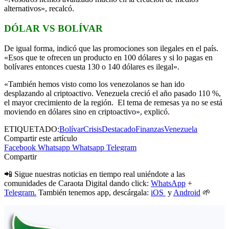
alternativos», recalcó.
DÓLAR VS BOLÍVAR
De igual forma, indicó que las promociones son ilegales en el país.
«Esos que te ofrecen un producto en 100 dólares y si lo pagas en
bolívares entonces cuesta 130 o 140 dólares es ilegal».
«También hemos visto como los venezolanos se han ido
desplazando al criptoactivo. Venezuela creció el año pasado 110 %,
el mayor crecimiento de la región. El tema de remesas ya no se está
moviendo en dólares sino en criptoactivo», explicó.
ETIQUETADO:
Bolívar
Crisis
Destacado
Finanzas
Venezuela
Compartir este artículo
Facebook
Whatsapp
Whatsapp
Telegram
Compartir
📲 Sigue nuestras noticias en tiempo real uniéndote a las
comunidades de Caraota Digital dando click:
WhatsApp
+
Telegram.
También tenemos app, descárgala:
iOS
y
Android
🌱