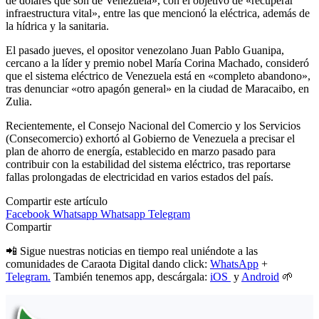
de dólares que son de Venezuela», con el objetivo de «recuperar
infraestructura vital», entre las que mencionó la eléctrica, además de
la hídrica y la sanitaria.
El pasado jueves, el opositor venezolano Juan Pablo Guanipa,
cercano a la líder y premio nobel María Corina Machado, consideró
que el sistema eléctrico de Venezuela está en «completo abandono»,
tras denunciar «otro apagón general» en la ciudad de Maracaibo, en
Zulia.
Recientemente, el Consejo Nacional del Comercio y los Servicios
(Consecomercio) exhortó al Gobierno de Venezuela a precisar el
plan de ahorro de energía, establecido en marzo pasado para
contribuir con la estabilidad del sistema eléctrico, tras reportarse
fallas prolongadas de electricidad en varios estados del país.
Compartir este artículo
Facebook
Whatsapp
Whatsapp
Telegram
Compartir
📲 Sigue nuestras noticias en tiempo real uniéndote a las
comunidades de Caraota Digital dando click:
WhatsApp
+
Telegram.
También tenemos app, descárgala:
iOS
y
Android
🌱