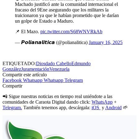
Machado justificó ante la comunidad internacional el
fracaso del 9Ene asegurando que los militares la
traicionaron ya que le habían prometido que le darían
un golpe de Estado a Maduro.
📌 El Mazo.
pic.twitter.com/S68WNVRkAb
— 𝙋𝙤𝙡𝙞𝙖𝙣𝙖𝙡𝙞𝙩𝙞𝙘𝙖 (@polianalitica)
January 16, 2025
ETIQUETADO:
Diosdado Cabello
Edmundo
González
Juramentación
Venezuela
Compartir este artículo
Facebook
Whatsapp
Whatsapp
Telegram
Compartir
📲 Sigue nuestras noticias en tiempo real uniéndote a las
comunidades de Caraota Digital dando click:
WhatsApp
+
Telegram.
También tenemos app, descárgala:
iOS
y
Android
🌱