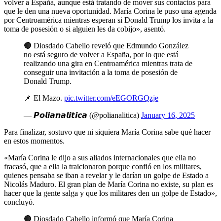
volver a España, aunque está tratando de mover sus contactos para
que le den una nueva oportunidad. María Corina le puso una agenda
por Centroamérica mientras esperan si Donald Trump los invita a la
toma de posesión o si alguien les da cobijo», asentó.
🔴 Diosdado Cabello reveló que Edmundo González
no está seguro de volver a España, por lo que está
realizando una gira en Centroamérica mientras trata de
conseguir una invitación a la toma de posesión de
Donald Trump.
📌 El Mazo.
pic.twitter.com/eEGORGQzje
— 𝙋𝙤𝙡𝙞𝙖𝙣𝙖𝙡𝙞𝙩𝙞𝙘𝙖 (@polianalitica)
January 16, 2025
Para finalizar, sostuvo que ni siquiera María Corina sabe qué hacer
en estos momentos.
«María Corina le dijo a sus aliados internacionales que ella no
fracasó, que a ella la traicionaron porque confió en los militares,
quienes pensaba se iban a revelar y le darían un golpe de Estado a
Nicolás Maduro. El gran plan de María Corina no existe, su plan es
hacer que la gente salga y que los militares den un golpe de Estado»,
concluyó.
🔴 Diosdado Cabello informó que María Corina