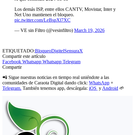
Los demás ISP, entre ellos CANTV, Movistar, Inter y
Net Uno mantienen el bloqueo.
pic.twitter.com/LeBspXl7XC
— VE sin Filtro (@vesinfiltro)
March 19, 2026
ETIQUETADO:
Bloqueo
Digitel
Sensura
X
Compartir este artículo
Facebook
Whatsapp
Whatsapp
Telegram
Compartir
📲 Sigue nuestras noticias en tiempo real uniéndote a las
comunidades de Caraota Digital dando click:
WhatsApp
+
Telegram.
También tenemos app, descárgala:
iOS
y
Android
🌱