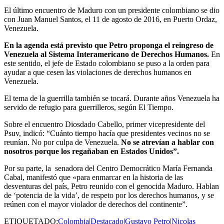
El último encuentro de Maduro con un presidente colombiano se dio
con Juan Manuel Santos, el 11 de agosto de 2016, en Puerto Ordaz,
Venezuela.
En la agenda está previsto que Petro proponga el reingreso de
Venezuela al Sistema Interamericano de Derechos Humanos.
En
este sentido, el jefe de Estado colombiano se puso a la orden para
ayudar a que cesen las violaciones de derechos humanos en
Venezuela.
El tema de la guerrilla también se tocará. Durante años Venezuela ha
servido de refugio para guerrilleros, según El Tiempo.
Sobre el encuentro Diosdado Cabello, primer vicepresidente del
Psuv, indicó: “Cuánto tiempo hacía que presidentes vecinos no se
reunían. No por culpa de Venezuela.
No se atrevían a hablar con
nosotros porque los regañaban en Estados Unidos”.
Por su parte, la senadora del Centro Democrático María Fernanda
Cabal, manifestó que «para enmarcar en la historia de las
desventuras del país, Petro reunido con el genocida Maduro. Hablan
de ‘potencia de la vida’, de respeto por los derechos humanos, y se
reúnen con el mayor violador de derechos del continente”.
ETIQUETADO:
Colombia|Destacado|Gustavo Petro|Nicolas