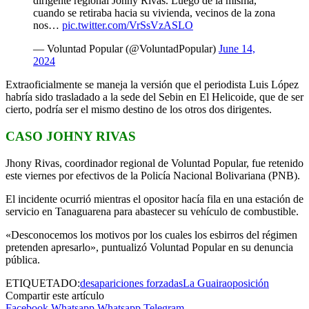
dirigente regional Johny Rivas. Luego de la misma,
cuando se retiraba hacia su vivienda, vecinos de la zona
nos…
pic.twitter.com/VrSsVzASLO
— Voluntad Popular (@VoluntadPopular)
June 14,
2024
Extraoficialmente se maneja la versión que el periodista Luis López
habría sido trasladado a la sede del Sebin en El Helicoide, que de ser
cierto, podría ser el mismo destino de los otros dos dirigentes.
CASO JOHNY RIVAS
Jhony Rivas, coordinador regional de Voluntad Popular, fue retenido
este viernes por efectivos de la Policía Nacional Bolivariana (PNB).
El incidente ocurrió mientras el opositor hacía fila en una estación de
servicio en Tanaguarena para abastecer su vehículo de combustible.
«Desconocemos los motivos por los cuales los esbirros del régimen
pretenden apresarlo», puntualizó Voluntad Popular en su denuncia
pública.
ETIQUETADO:
desapariciones forzadas
La Guaira
oposición
Compartir este artículo
Facebook
Whatsapp
Whatsapp
Telegram