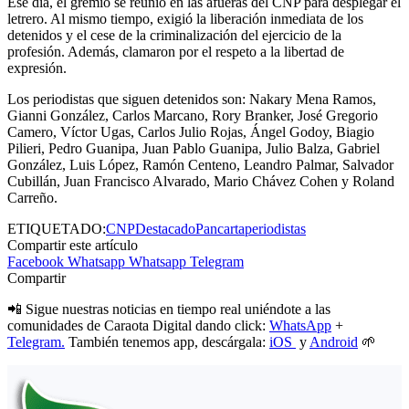
Ese día, el gremio se reunió en las afueras del CNP para desplegar el
letrero. Al mismo tiempo, exigió la liberación inmediata de los
detenidos y el cese de la criminalización del ejercicio de la
profesión. Además, clamaron por el respeto a la libertad de
expresión.
Los periodistas que siguen detenidos son: Nakary Mena Ramos,
Gianni González, Carlos Marcano, Rory Branker, José Gregorio
Camero, Víctor Ugas, Carlos Julio Rojas, Ángel Godoy, Biagio
Pilieri, Pedro Guanipa, Juan Pablo Guanipa, Julio Balza, Gabriel
González, Luis López, Ramón Centeno, Leandro Palmar, Salvador
Cubillán, Juan Francisco Alvarado, Mario Chávez Cohen y Roland
Carreño.
ETIQUETADO:
CNP
Destacado
Pancarta
periodistas
Compartir este artículo
Facebook
Whatsapp
Whatsapp
Telegram
Compartir
📲 Sigue nuestras noticias en tiempo real uniéndote a las
comunidades de Caraota Digital dando click:
WhatsApp
+
Telegram.
También tenemos app, descárgala:
iOS
y
Android
🌱