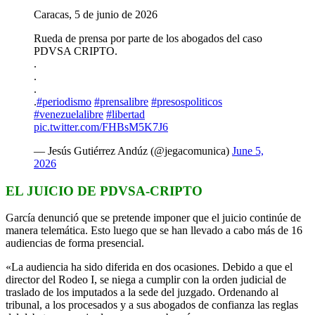
Caracas, 5 de junio de 2026
Rueda de prensa por parte de los abogados del caso
PDVSA CRIPTO.
.
.
.
.
#periodismo
#prensalibre
#presospoliticos
#venezuelalibre
#libertad
pic.twitter.com/FHBsM5K7J6
— Jesús Gutiérrez Andúz (@jegacomunica)
June 5,
2026
EL JUICIO DE PDVSA-CRIPTO
García denunció que se pretende imponer que el juicio continúe de
manera telemática. Esto luego que se han llevado a cabo más de 16
audiencias de forma presencial.
«La audiencia ha sido diferida en dos ocasiones. Debido a que el
director del Rodeo I, se niega a cumplir con la orden judicial de
traslado de los imputados a la sede del juzgado. Ordenando al
tribunal, a los procesados y a sus abogados de confianza las reglas