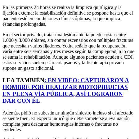
En las primeras 24 horas se realiza la limpieza quirúrgica y la
fijación externa; la estabilización definitiva se pospone hasta que el
paciente esté en condiciones clínicas óptimas, lo que implica
estancias prolongadas.
En el sector privado, tratar una lesión abierta puede costar entre
1.000 y 3.000 dólares, sin contar escenarios con múltiples fracturas
que necesitan varios fijadores. Yedra señaló que la recuperación
varía entre seis semanas y tres meses según la complejidad, a lo que
se suma la rehabilitación. Aunque algunos pacientes acuden a CDI,
estos servicios suelen estar colapsados y la fisioterapia privada
supone un gasto adicional.
LEA TAMBIÉN
:
EN VIDEO: CAPTURARON A
HOMBRE POR REALIZAR MOTOPIRUETAS
EN PLENA VÍA PÚBLICA, ASÍ LOGRARON
DAR CON ÉL
Además, pidió no subestimar ningún siniestro incluso si el afectado
se siente bien. El experto indicó que debe someterse a evaluación
completa para descartar hemorragias internas o fracturas no
evidentes.