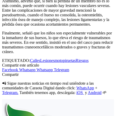
Asimismo, advirtió que, si bien la pérdida de un miembro no es lo
más común, puede ocurrir cuando hay lesiones vasculares severas.
Entre las complicaciones de mayor gravedad mencionó la
pseudoartrosis, cuando el hueso no consolida, la osteomielitis,
infección ósea de manejo complejo, las lesiones ligamentarias y la
pérdida ósea que ocasiona acortamientos permanentes.
Finalmente, señaló que los niños son especialmente vulnerables por
la inmadurez de sus huesos, lo que eleva el riesgo de traumatismos
más severos. En ese sentido, insistió en el uso del casco para reducir
traumatismos craneoencefálicos moderados o graves y fracturas de
cráneo.
ETIQUETADO:
Calles
Lesiones
motopiruetas
Riesgos
Compartir este artículo
Facebook
Whatsapp
Whatsapp
Telegram
Compartir
📲 Sigue nuestras noticias en tiempo real uniéndote a las
comunidades de Caraota Digital dando click:
WhatsApp
+
Telegram.
También tenemos app, descárgala:
iOS
y
Android
🌱