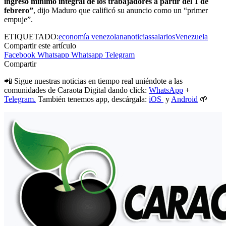
ingreso mínimo integral de los trabajadores a partir del 1 de
febrero”
, dijo Maduro que calificó su anuncio como un “primer
empuje”.
ETIQUETADO:
economía venezolana
noticias
salarios
Venezuela
Compartir este artículo
Facebook
Whatsapp
Whatsapp
Telegram
Compartir
📲 Sigue nuestras noticias en tiempo real uniéndote a las
comunidades de Caraota Digital dando click:
WhatsApp
+
Telegram.
También tenemos app, descárgala:
iOS
y
Android
🌱