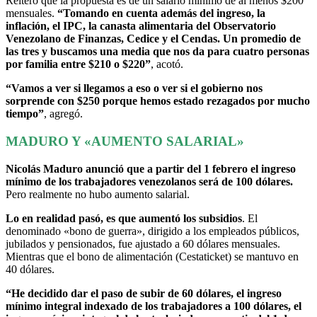
Reiteró que la propuesta es de un salario mínimo de al menos $200
mensuales.
“Tomando en cuenta además del ingreso, la
inflación, el IPC, la canasta alimentaria del Observatorio
Venezolano de Finanzas, Cedice y el Cendas. Un promedio de
las tres y buscamos una media que nos da para cuatro personas
por familia entre $210 o $220”
, acotó.
“Vamos a ver si llegamos a eso o ver si el gobierno nos
sorprende con $250 porque hemos estado rezagados por mucho
tiempo”
, agregó.
MADURO Y «AUMENTO SALARIAL»
Nicolás Maduro anunció que a partir del 1 febrero el ingreso
mínimo de los trabajadores venezolanos será de 100 dólares.
Pero realmente no hubo aumento salarial.
Lo en realidad pasó, es que aumentó los subsidios
. El
denominado «bono de guerra», dirigido a los empleados públicos,
jubilados y pensionados, fue ajustado a 60 dólares mensuales.
Mientras que el bono de alimentación (Cestaticket) se mantuvo en
40 dólares.
“He decidido dar el paso de subir de 60 dólares, el ingreso
mínimo integral indexado de los trabajadores a 100 dólares, el