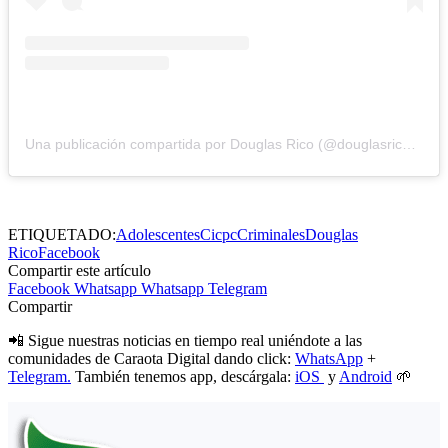
Una publicación compartida por Douglas Rico (@douglasricovzla)
ETIQUETADO:
Adolescentes
Cicpc
Criminales
Douglas
Rico
Facebook
Compartir este artículo
Facebook
Whatsapp
Whatsapp
Telegram
Compartir
📲 Sigue nuestras noticias en tiempo real uniéndote a las
comunidades de Caraota Digital dando click:
WhatsApp
+
Telegram.
También tenemos app, descárgala:
iOS
y
Android
🌱