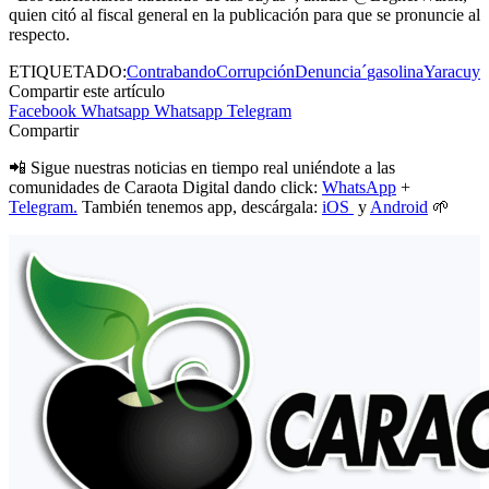
quien citó al fiscal general en la publicación para que se pronuncie al
respecto.
ETIQUETADO:
Contrabando
Corrupción
Denuncia´
gasolina
Yaracuy
Compartir este artículo
Facebook
Whatsapp
Whatsapp
Telegram
Compartir
📲 Sigue nuestras noticias en tiempo real uniéndote a las
comunidades de Caraota Digital dando click:
WhatsApp
+
Telegram.
También tenemos app, descárgala:
iOS
y
Android
🌱