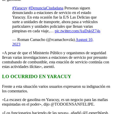
#Yaracuy
#DenunciaCiudadana
Personas siguen
denunciando a estaciones de servicio en el estado
Yaracuy. En esta ocasión fue la E/S Las Delicias que
surte a unidades de transporte, ahora pasa a vehículos
particulares y unidades policiales que llenan varias
pimpinas en cada viaje,…
pic.twitter.com/AuDskjZ74s
— Roman Camacho (@rcamachovzla)
August 10,
2023
«A pesar de que el Ministerio Público y organismos de seguridad
llevan varias investigaciones a estaciones de servicio por presunto
contrabando de combustible, esta estación de servicio continúa con
estas actividades ilícitas», asentó.
LO OCURRIDO EN YARACUY
Frente a esta situación varios usuarios expresaron su indignación en
los comentarios.
«La escasez de gasolina en
Yaracuy
, es un negocio para las mafias
enquistadas en el poder», dijo
@TODOENSANFELIPE.
«Los funcionarios haciendo de las suyas», añadió @LegnerWarsh,