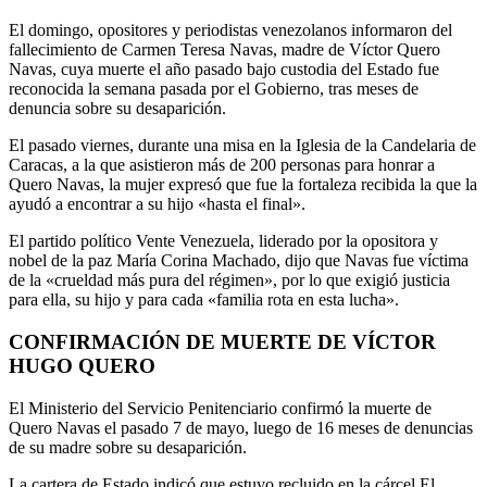
El domingo, opositores y periodistas venezolanos informaron del
fallecimiento de Carmen Teresa Navas, madre de Víctor Quero
Navas, cuya muerte el año pasado bajo custodia del Estado fue
reconocida la semana pasada por el Gobierno, tras meses de
denuncia sobre su desaparición.
El pasado viernes, durante una misa en la Iglesia de la Candelaria de
Caracas, a la que asistieron más de 200 personas para honrar a
Quero Navas, la mujer expresó que fue la fortaleza recibida la que la
ayudó a encontrar a su hijo «hasta el final».
El partido político Vente Venezuela, liderado por la opositora y
nobel de la paz María Corina Machado, dijo que Navas fue víctima
de la «crueldad más pura del régimen», por lo que exigió justicia
para ella, su hijo y para cada «familia rota en esta lucha».
CONFIRMACIÓN DE MUERTE DE VÍCTOR
HUGO QUERO
El Ministerio del Servicio Penitenciario confirmó la muerte de
Quero Navas el pasado 7 de mayo, luego de 16 meses de denuncias
de su madre sobre su desaparición.
La cartera de Estado indicó que estuvo recluido en la cárcel El