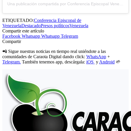
Una publicación compartida por Conferencia Episcopal Venezolana (@cevmedios)
ETIQUETADO:
Conferencia Episcopal de
Venezuela
Destacado
Presos políticos
Venezuela
Compartir este artículo
Facebook
Whatsapp
Whatsapp
Telegram
Compartir
📲 Sigue nuestras noticias en tiempo real uniéndote a las
comunidades de Caraota Digital dando click:
WhatsApp
+
Telegram.
También tenemos app, descárgala:
iOS
y
Android
🌱