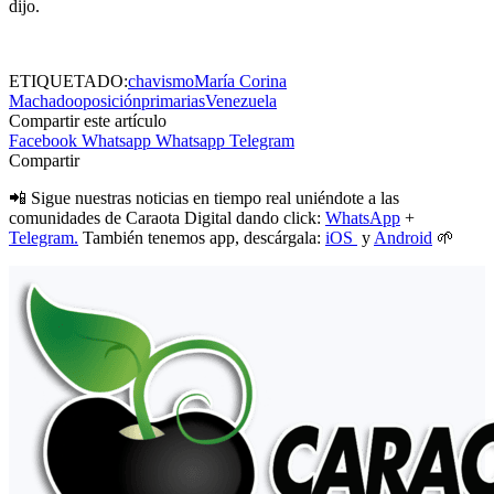
dijo.
ETIQUETADO:
chavismo
María Corina
Machado
oposición
primarias
Venezuela
Compartir este artículo
Facebook
Whatsapp
Whatsapp
Telegram
Compartir
📲 Sigue nuestras noticias en tiempo real uniéndote a las
comunidades de Caraota Digital dando click:
WhatsApp
+
Telegram.
También tenemos app, descárgala:
iOS
y
Android
🌱