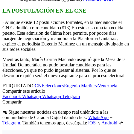
LA POSTULACIÓN EN EL CNE
«Aunque existe 12 postulaciones formales, en la medianoche el
CNE admitió a otro candidato (#13) En este caso una tapa/cuida
puesto. Esta admisión de última hora permite, por pocos días,
margen de negociación y maniobra a la Plataforma Unitaria»,
explicó el periodista Eugenio Martínez en un mensaje divulgado en
sus redes sociales.
Mientras tanto, María Corina Machado aseguró que la Mesa de la
Unidad Democrática no pudo postular candidatos para las
elecciones, ya que no pudo ingresar al sistema. Por lo que se
desconoce quién será el nuevo aspirante para el proceso electoral.
ETIQUETADO:
CNE
elecciones
Eugenio Martínez
Venezuela
Compartir este artículo
Facebook
Whatsapp
Whatsapp
Telegram
Compartir
📲 Sigue nuestras noticias en tiempo real uniéndote a las
comunidades de Caraota Digital dando click:
WhatsApp
+
Telegram.
También tenemos app, descárgala:
iOS
y
Android
🌱