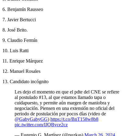
6.⁠ ⁠Benjamín Rausseo
7. Javier Bertucci
8.⁠ ⁠José Brito.
9. Claudio Fermín
10. Luis Ratti
11. Enrique Márquez
12. Manuel Rosales
13. Candidato incógnito
Les dejo el momento en que el pdte del CNE se refiere
al postulado #13, al que estamos llamado tapa o
cuidapuesto, y permite aún margen de maniobra y
negociación. Piensen en una extensión no oficial del
periodo de postulación por pocos días (video de
@GabyGabyGG
)
https://t.co/BnT158w8b8
pic.twitter.com/IJQBvce2cz
— Eugenio G. Martínez (@puzkas)
March 26, 2024