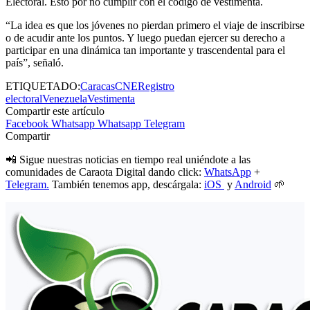
Electoral. Esto por no cumplir con el código de vestimenta.
“La idea es que los jóvenes no pierdan primero el viaje de inscribirse
o de acudir ante los puntos. Y luego puedan ejercer su derecho a
participar en una dinámica tan importante y trascendental para el
país”, señaló.
ETIQUETADO:
Caracas
CNE
Registro
electoral
Venezuela
Vestimenta
Compartir este artículo
Facebook
Whatsapp
Whatsapp
Telegram
Compartir
📲 Sigue nuestras noticias en tiempo real uniéndote a las
comunidades de Caraota Digital dando click:
WhatsApp
+
Telegram.
También tenemos app, descárgala:
iOS
y
Android
🌱