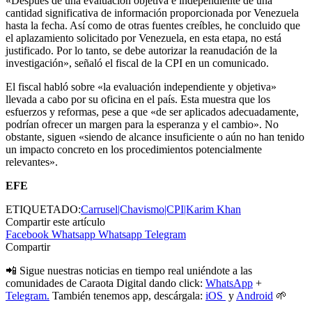
«Después de una evaluación objetiva e independiente de una
cantidad significativa de información proporcionada por Venezuela
hasta la fecha. Así como de otras fuentes creíbles, he concluido que
el aplazamiento solicitado por Venezuela, en esta etapa, no está
justificado. Por lo tanto, se debe autorizar la reanudación de la
investigación», señaló el fiscal de la CPI en un comunicado.
El fiscal habló sobre «la evaluación independiente y objetiva»
llevada a cabo por su oficina en el país. Esta muestra que los
esfuerzos y reformas, pese a que «de ser aplicados adecuadamente,
podrían ofrecer un margen para la esperanza y el cambio». No
obstante, siguen «siendo de alcance insuficiente o aún no han tenido
un impacto concreto en los procedimientos potencialmente
relevantes».
EFE
ETIQUETADO:
Carrusel|Chavismo|CPI|Karim Khan
Compartir este artículo
Facebook
Whatsapp
Whatsapp
Telegram
Compartir
📲 Sigue nuestras noticias en tiempo real uniéndote a las
comunidades de Caraota Digital dando click:
WhatsApp
+
Telegram.
También tenemos app, descárgala:
iOS
y
Android
🌱